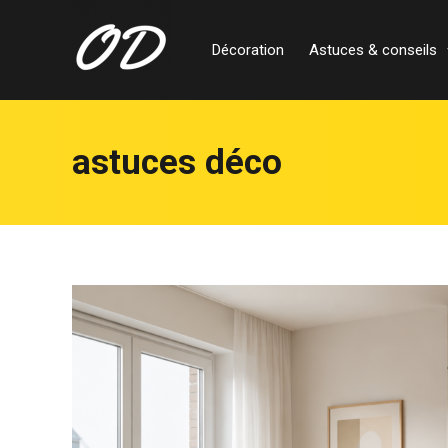
Décoration
Astuces & conseils
astuces déco