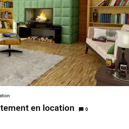
ation
tement en location
0