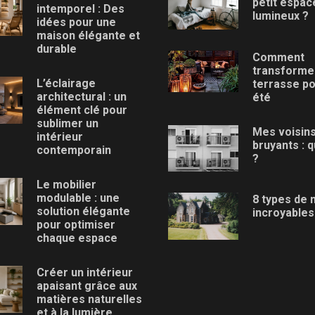
petit espac
intemporel : Des
lumineux ?
idées pour une
maison élégante et
durable
Comment
transforme
L’éclairage
terrasse po
architectural : un
été
élément clé pour
sublimer un
Mes voisins
intérieur
bruyants : q
contemporain
?
Le mobilier
modulable : une
8 types de
solution élégante
incroyables
pour optimiser
chaque espace
Créer un intérieur
apaisant grâce aux
matières naturelles
et à la lumière